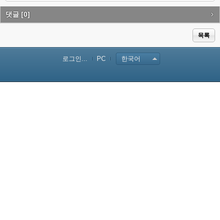
itte
ce
lici
r
bo
ou
댓글
[0]
ok
s
목록
로그인...
PC
한국어