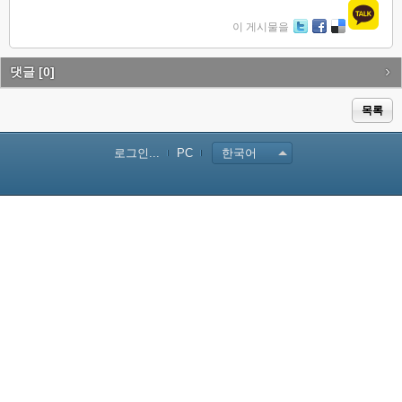
이 게시물을
Tw
Fa
De
itte
ce
lici
r
bo
ou
댓글
[0]
ok
s
목록
로그인...
PC
한국어