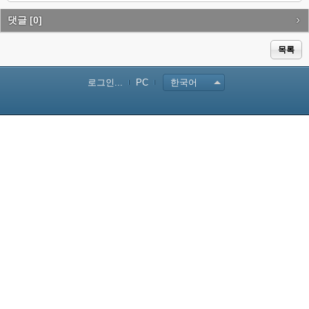
itte
ce
lici
r
bo
ou
댓글
[0]
ok
s
목록
로그인...
PC
한국어