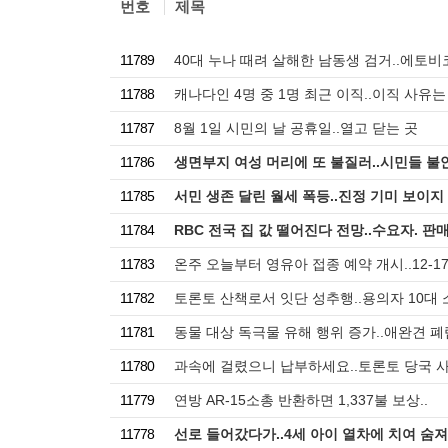
번호
제목
11789
40대 누나 때려 살해한 남동생 검거..에토비
11788
캐나다인 4명 중 1명 최근 이직..이직 사유는
11787
8월 1일 시민의 날 공휴일..열고 닫는 곳
11786
생면부지 여성 머리에 또 불질러..시민들 불
11785
서민 생존 달린 월세 폭등..진정 기미 보이지
11784
RBC 전국 집 값 떨어진다 전망..수요자. 판
11783
온주 오늘부터 영유아 접종 예약 개시..12-
11782
토론토 산책로서 잇단 성추행..용의자 10대 
11781
동물 대상 독극물 유해 행위 증가..애완견 폐
11780
과속에 걸렸으니 납부하세요..토론토 당국 
11779
연방 AR-15소총 반환하면 1,337불 보상..
11778
선로 들어갔다가..4세 아이 열차에 치여 숨져