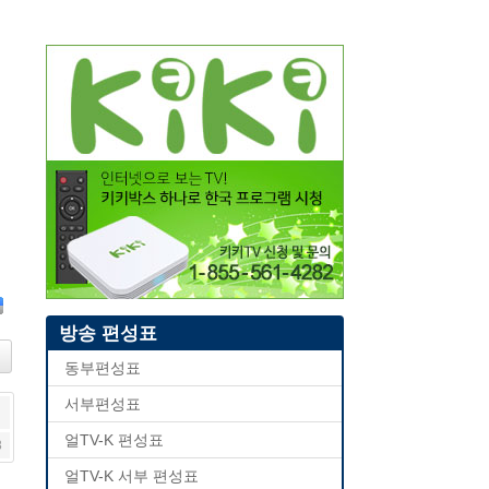
D
방송 편성표
i
i
동부편성표
u
s
서부편성표
얼TV-K 편성표
8
얼TV-K 서부 편성표