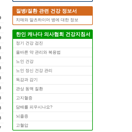
질병/질환 관련 건강 정보서
9
치매와 알츠하이머 병에 대한 정보
9
한인 캐나다 의사협회 건강지침서
9
정기 건강 검진
8
올바른 약 관리와 복용법
8
노인 건강
8
노인 정신 건강 관리
8
독감과 감기
8
관상 동맥 질환
8
고지혈증
담배를 피우시나요?
8
뇌졸증
8
고혈압
7