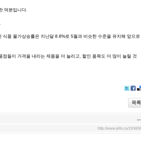
한 덕분입니다.
.
식품 물가상승률은 지난달 8.8%로 5월과 비슷한 수준을 유지해 앞으로
점들이 가격을 내리는 제품을 더 늘리고, 할인 품목도 더 많이 늘릴 것
T
F
wi
ac
el
목록
tte
eb
c
r
oo
o
k
...
http://www.alltv.ca/19380