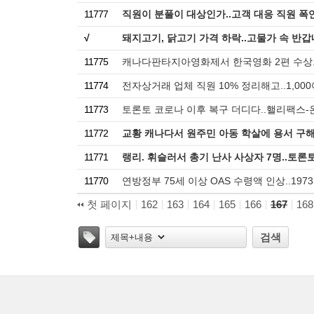
11777
직원이 분풀이 대상인가..고객 대응 직원 폭언
√
돼지고기, 닭고기 가격 하락..고물가 속 반갑
11775
캐나다판타지아영화제서 한국영화 2편 수상..'다
11774
전자상거래 업체 직원 10% 정리해고..1,000
11773
토론토 코로나 이후 복구 더디다..핼리팩스-
11772
교황 캐나다서 원주민 아동 학살에 용서 구해
11771
랭리. 휘슬러서 총기 난사 사상자 7명..토론
11770
연방정부 75세 이상 OAS 수령액 인상..197
첫 페이지
162
163
164
165
166
167
168
태그
검색