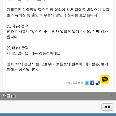
관객들은 실화를 바탕으로 한 영화에 깊은 감명을 받았으며 송강
호와 유해진 등 출연
배우들의 열연에 찬사를 보냈습니다.
(인터뷰) 관객
진짜 감사합니다. 이런 좋은 행사 있으면 알려주세요. 진짜 감사
합니다.
(인터뷰) 관객
재미있었어요. 너무 감동적이에요.
영화 '택시 운전사'는 오늘부터 토론토와 밴쿠버, 에드몬튼, 캘거
리에서 상영됩니다.
이 게시물을
Tw
Fa
De
itte
ce
lici
r
bo
ou
댓글
[0]
ok
s
목록