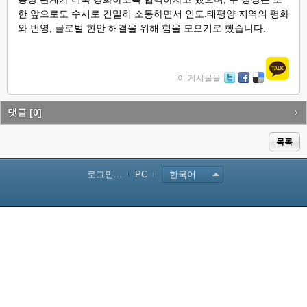
한 앞으로도 수시로 긴밀히 소통하면서 인도.태평양 지역의 평화
와 번영, 글로벌 현안 해결을 위해 힘을 모으기로 했습니다.
이 게시물을
Tw
Fa
De
itte
ce
lici
r
bo
ou
댓글
[0]
ok
s
목록
로그인...
PC
한국어