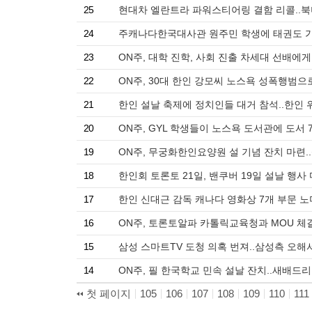
25
현대차 엘란트라 파워스티어링 결함 리콜..북미
24
주캐나다한국대사관 원주민 학생에 태권도 가르
23
ON주, 대학 진학, 사회 진출 차세대 선배에
22
ON주, 30대 한인 강모씨 노스욕 성폭행범으로
21
한인 설날 축제에 정치인들 대거 참석..한인 
20
ON주, GYL 학생들이 노스욕 도서관에 도서 
19
ON주, 무궁화한인요양원 설 기념 잔치 마련.
18
한인회 토론토 21일, 밴쿠버 19일 설날 행
17
한인 신대근 감독 캐나다 영화상 7개 부문 
16
ON주, 토론토알파 카톨릭교육청과 MOU 체결
15
삼성 스마트TV 도청 의혹 번져..삼성측 오해
14
ON주, 필 한국학교 민속 설날 잔치..새배드
첫 페이지
105
106
107
108
109
110
111
태그