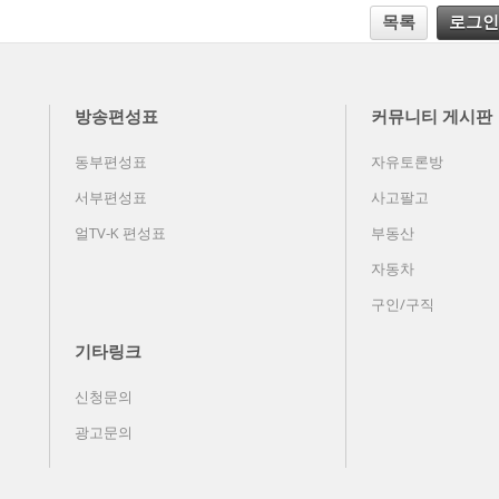
목록
로그인
방송편성표
커뮤니티 게시판
동부편성표
자유토론방
서부편성표
사고팔고
얼TV-K 편성표
부동산
자동차
구인/구직
기타링크
신청문의
광고문의