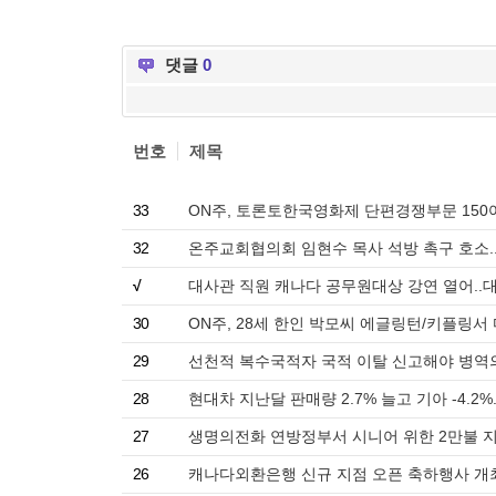
댓글
0
번호
제목
33
ON주, 토론토한국영화제 단편경쟁부문 150여
32
온주교회협의회 임현수 목사 석방 촉구 호소.
√
대사관 직원 캐나다 공무원대상 강연 열어..
30
ON주, 28세 한인 박모씨 에글링턴/키플링서
29
선천적 복수국적자 국적 이탈 신고해야 병역의
28
현대차 지난달 판매량 2.7% 늘고 기아 -4.2%
27
생명의전화 연방정부서 시니어 위한 2만불 지
26
캐나다외환은행 신규 지점 오픈 축하행사 개최.