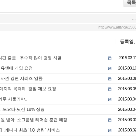
목록
...
http://www.alltv.ca/156
등록일
편 출품.. 우수작 많아 경쟁 치열
2015.03.1
.유엔에 개입 요청
2015.03.1
대사관 강연 시리즈 일환
2015.03.0
 마지막 목격돼..경찰 제보 요청
2015.03.0
무 서둘러야..
2015.03.0
...도요타.닛산 19% 상승
2015.03.0
원 받아..소그룹별 리더쉽 훈련 예정
2015.03.0
.캐나다 최초 '1Q 뱅킹' 서비스
2015.03.0