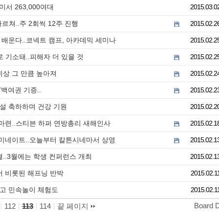
서 263,000여대
2015.03.0
쳐..주 2회씩 12주 진행
2015.02.2
게 배운다..코넥트 캠프, 아카데믹 세미나
2015.02.2
 기소돼..피해자 더 있을 것
2015.02.2
위상 그 만큼 높아져
2015.02.2
7백여권 기증..
2015.02.2
.설 축하하며 건강 기원
2015.02.2
사 마련..스티븐 하퍼 연방총리 새해인사
2015.02.1
노미네이트..오늘부터 칼튼시네마서 상영
2015.02.1
..3월에는 학생 컨퍼런스 개최
2015.02.1
서 비롯된 해프닝 반박
2015.02.1
리고 민속놀이 체험도
2015.02.1
Board 
112
113
114
끝 페이지