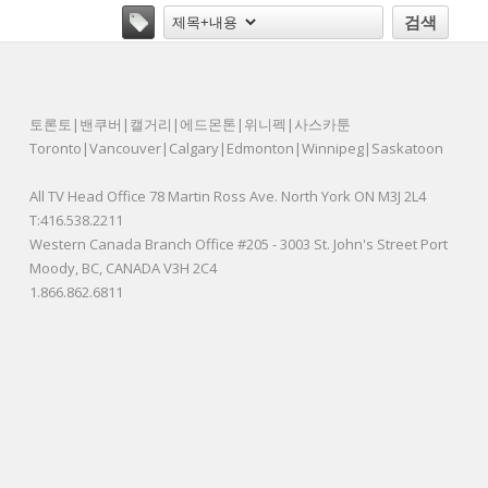
검색
토론토|밴쿠버|캘거리|에드몬톤|위니펙|사스카툰
Toronto|Vancouver|Calgary|Edmonton|Winnipeg|Saskatoon
All TV Head Office 78 Martin Ross Ave. North York ON M3J 2L4
T:416.538.2211
Western Canada Branch Office #205 - 3003 St. John's Street Port
Moody, BC, CANADA V3H 2C4
1.866.862.6811