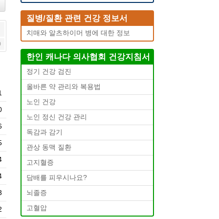
질병/질환 관련 건강 정보서
치매와 알츠하이머 병에 대한 정보
0
한인 캐나다 의사협회 건강지침서
정기 건강 검진
올바른 약 관리와 복용법
1
노인 건강
0
노인 정신 건강 관리
6
독감과 감기
5
관상 동맥 질환
4
고지혈증
4
담배를 피우시나요?
3
뇌졸증
고혈압
2