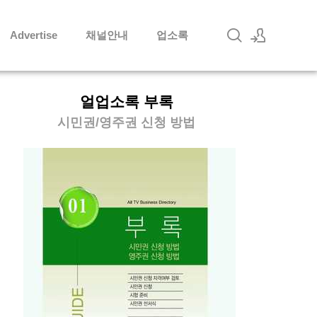
Advertise
채널안내
업소록
로그인
얼업소록 부록
회원가입
시민권/영주권 신청 방법