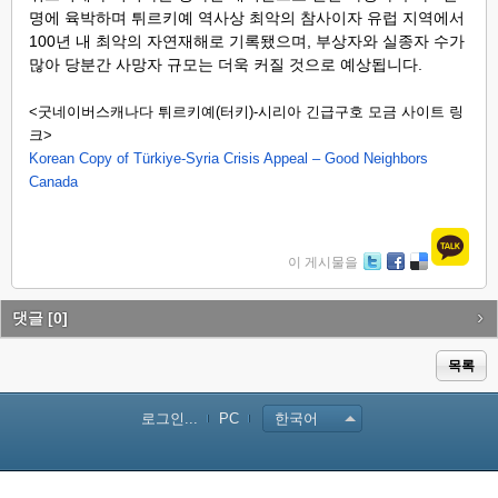
명에 육박하며 튀르키예 역사상 최악의 참사이자 유럽 지역에서
100년 내 최악의 자연재해로 기록됐으며, 부상자와 실종자 수가
많아 당분간 사망자 규모는 더욱 커질 것으로 예상됩니다.
<굿네이버스캐나다 튀르키예(터키)-시리아 긴급구호 모금 사이트 링
크>
Korean Copy of Türkiye-Syria Crisis Appeal – Good Neighbors
Canada
이 게시물을
Tw
Fa
De
itte
ce
lici
r
bo
ou
댓글
[0]
ok
s
목록
로그인...
PC
한국어