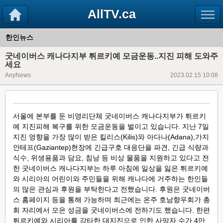
AllTV.ca
한인뉴스
굿네이버스 캐나다지부 튀르키예 모금운동..지진 피해 도와주
세요
AnyNews
2023.02.15 10:08
서울에 본부를 둔 비영리단체 굿네이버스 캐나다지부가 튀르키
예 지진피해 복구를 위한 모금운동을 벌이고 있습니다. 지난 7일
지진 영향을 가장 많이 받은 킬리스(Kilis)와 아다나(Adana),가지
안테프(Gaziantep)현장에 긴급구호 대응단을 파견, 긴급 식량과
식수, 위생용품과 담요, 침낭 등 비상 물품을 지원하고 있다고 전
한 굿네이버스 캐나다지부는 하루 아침에 일상을 잃은 튀르키예
와 시리아의 어린이와 주민들을 위해 캐나다에 거주하는 한인들
의 많은 관심과 후원을 부탁한다고 전했습니다. 후원은 굿네이버
스 홈페이지 등을 통해 가능하며 최근에는 온주 호남향우회가 총
회 자리에서 모은 성금을 굿네이버스에 전하기도 했습니다. 한편
튀르키예와 시리아를 강타한 대지진으로 인한 사망자 수가 4만