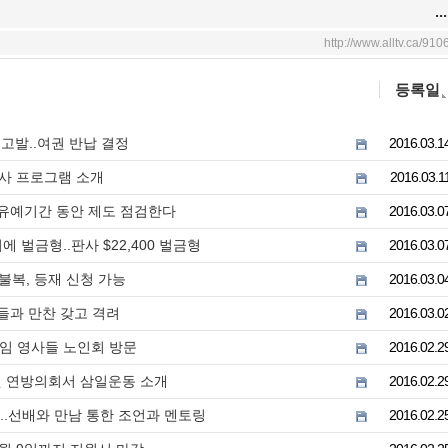
...
http://www.alltv.ca/910
등록일
 고발..여권 반납 결정
2016.03.1
사 프로그램 소개
2016.03.1
월 유예기간 동안 제도 점검한다
2016.03.0
 벌금형..판사 $22,400 벌금형
2016.03.0
불복, 등재 신청 가능
2016.03.0
들과 만찬 갖고 격려
2016.03.0
신임 영사들 노인회 방문
2016.02.2
원 연방의회서 삼일운동 소개
2016.02.2
행..선배와 만남 통한 조언과 멘토링
2016.02.2