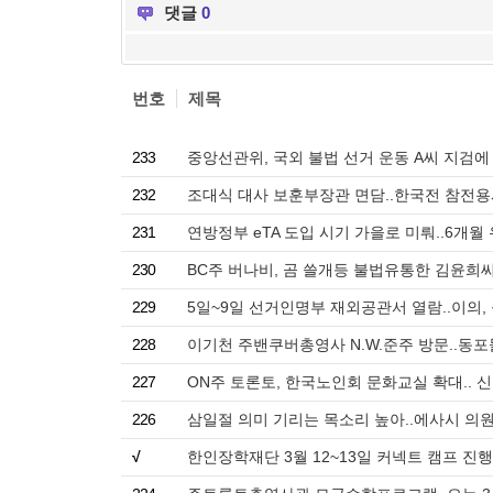
댓글
0
번호
제목
233
중앙선관위, 국외 불법 선거 운동 A씨 지검에
232
조대식 대사 보훈부장관 면담..한국전 참전용
231
연방정부 eTA 도입 시기 가을로 미뤄..6개
230
BC주 버나비, 곰 쓸개등 불법유통한 김윤희씨에
229
5일~9일 선거인명부 재외공관서 열람..이의, 
228
이기천 주밴쿠버총영사 N.W.준주 방문..동포
227
ON주 토론토, 한국노인회 문화교실 확대.. 
226
삼일절 의미 기리는 목소리 높아..에사시 의
√
한인장학재단 3월 12~13일 커넥트 캠프 진