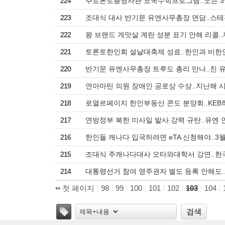
224
주토론토총영사관 모국수학프로그램..오는 3
223
조대식 대사 반기문 유엔사무총장 면담..스
222
왕 브랜드 게맛살 계란 성분 표기 안해 리콜.
221
토론토한인회 설날대축제 성료..한인과 비한
220
반기문 유엔사무총장 트루도 총리 만나..친 
219
연아마틴 의원 장애인 공로상 수상..지난해 
218
로열르페이지 한인부동산 콘도 분양회..KEB
217
연방정부 북한 미사일 발사 강력 규탄..유엔 
216
한인들 캐나다 입국하려면 eTA 신청해야..3월
215
조대식 주캐나다대사 오타와대학서 강연..한
214
대통령선거 참여 영주권자 별도 등록 안해도..
첫 페이지
98
99
100
101
102
103
104
태그
검색