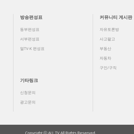
방송편성표
커뮤니티 게시판
동부편성표
자유토론방
서부편성표
사고팔고
얼TV-K 편성표
부동산
자동차
구인/구직
기타링크
신청문의
광고문의
Copyright ⓒ ALL TV All Rights Reserved.