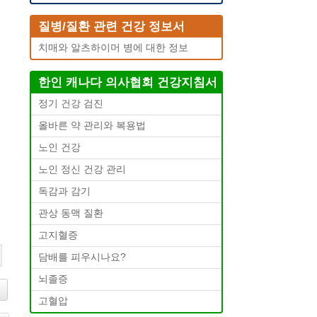
질병/질환 관련 건강 정보서
치매와 알츠하이머 병에 대한 정보
한인 캐나다 의사협회 건강지침서
정기 건강 검진
올바른 약 관리와 복용법
노인 건강
노인 정신 건강 관리
독감과 감기
관상 동맥 질환
고지혈증
담배를 피우시나요?
뇌졸증
고혈압