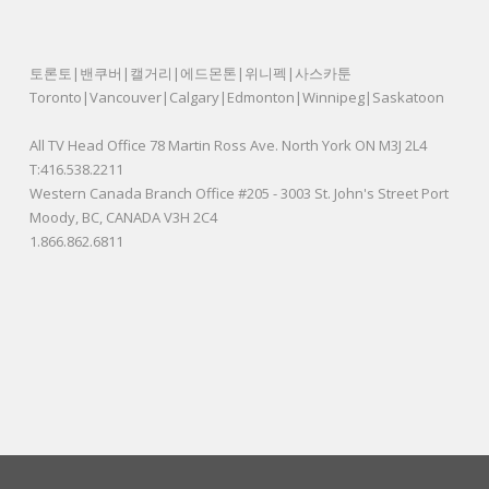
토론토|밴쿠버|캘거리|에드몬톤|위니펙|사스카툰
Toronto|Vancouver|Calgary|Edmonton|Winnipeg|Saskatoon
All TV Head Office 78 Martin Ross Ave. North York ON M3J 2L4
T:416.538.2211
Western Canada Branch Office #205 - 3003 St. John's Street Port
Moody, BC, CANADA V3H 2C4
1.866.862.6811