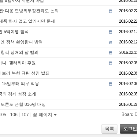
월 9일까지 지원서 마감
2016.02.2
테판 디옹 연방외무장관과도 논의
2016.02.2
.제품 하자 없고 알러지만 문제
2016.02.2
인 5백여명 참석
2016.02.1
유엔 정책 환영한다 밝혀
2016.02.1
시청각 장애의 달 발의
2016.02.1
하나, 갤러리아 후원
2016.02.0
안보리 북한 규탄 성명 발표
2016.02.0
 15일부터 의무 적용
2016.02.0
국의 경제 성장 소개
2016.02.0
토론토 관할 816명 대상
2016.01.2
Board 
105
106
107
끝 페이지
목록
로그인