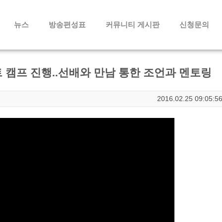
메뉴 건너뛰기
뉴스
방송편성표
커뮤니티 게시판
신청문의
트 캠프 진행..선배와 만남 통한 조언과 멘토링
2016.02.25 09:05:5