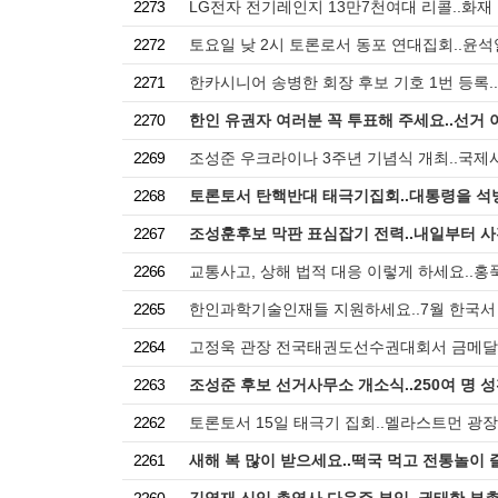
2273
LG전자 전기레인지 13만7천여대 리콜..화재
2272
토요일 낮 2시 토론로서 동포 연대집회..윤석
2271
한카시니어 송병한 회장 후보 기호 1번 등록.
2270
한인 유권자 여러분 꼭 투표해 주세요..선거 
2269
조성준 우크라이나 3주년 기념식 개최..국제
2268
토론토서 탄핵반대 태극기집회..대통령을 석
2267
조성훈후보 막판 표심잡기 전력..내일부터 
2266
교통사고, 상해 법적 대응 이렇게 하세요..홍
2265
한인과학기술인재들 지원하세요..7월 한국서
2264
고정욱 관장 전국태권도선수권대회서 금메달.
2263
조성준 후보 선거사무소 개소식..250여 명 
2262
토론토서 15일 태극기 집회..멜라스트먼 광장 
2261
새해 복 많이 받으세요..떡국 먹고 전통놀이