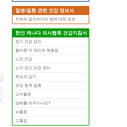
질병/질환 관련 건강 정보서
치매와 알츠하이머 병에 대한 정보
한인 캐나다 의사협회 건강지침서
정기 건강 검진
올바른 약 관리와 복용법
노인 건강
노인 정신 건강 관리
독감과 감기
관상 동맥 질환
고지혈증
6
담배를 피우시나요?
뇌졸증
고혈압