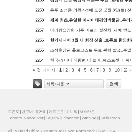
2260
김영재 신임 총영사 다음주 부임..권태한 부
2259
온주 조성준 의원 4선에 도전..2월 8일(토)
2258
세계 최초,유일한 아시아태평양박물관..우리가
2257
아리랑요양원 거주 어르신 설잔치..세배 받도
2256
한카시니어 3월 새 회장 선출..토론토 한인회
2255
조성훈장관 홀로코스트 무료 관람 발표..주말
2254
한국-캐나다 직항편 더 늘어..웨스트젯, 티웨
첫 페이지
1
2
3
4
5
6
7
8
9
10
끝 
태그
검색
토론토|밴쿠버|캘거리|에드몬톤|위니펙|사스카툰
Toronto|Vancouver|Calgary|Edmonton|Winnipeg|Saskatoon
All TV Head Office 78 Martin Ross Ave. North York ON M3J 2L4