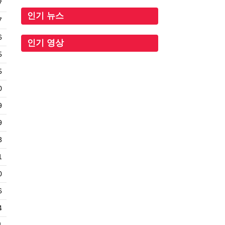
7
인기 뉴스
7
6
인기 영상
5
5
0
9
9
3
1
0
6
4