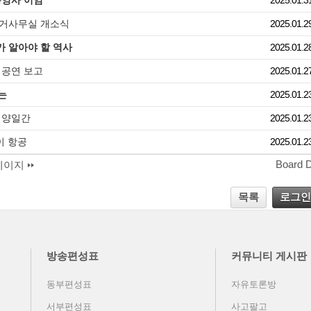
총영사 이임
2025.01.3
 선거사무실 개소식
2025.01.2
 알아야 할 역사
2025.01.2
 공연 보고
2025.01.2
는
2025.01.2
 양일간
2025.01.2
이 항공
2025.01.2
Board 
페이지
목록
로그인
방송편성표
커뮤니티 게시판
동부편성표
자유토론방
서부편성표
사고팔고