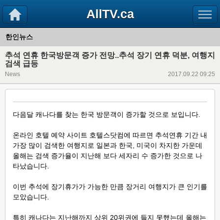
AllTV.ca
한인뉴스
추석 연휴 한국방문객 증가 전망..추석 장기 연휴 덕분, 여행지
검색 급등
News
2017.09.22 09:25
다음달 캐나다를 찾는 한국 방문객이 증가할 것으로 보입니다.
온라인 호텔 예약 사이트 호텔스닷컴에 따르면 추석연휴 기간 내
가장 많이 검색한
여행지로 일본과 한국, 미국이 차지한 가운데
올해는 검색 증가율이 지난
해 보다 세자리 수 증가한 것으로 나
타났습니다.
이번 추석에 장기휴가가 가능한 만큼 장거리 여행지가 큰 인기를
모았습니다.
특히 캐나다는 지난해까지 상위 20위권에 들지 못했는데 올해는