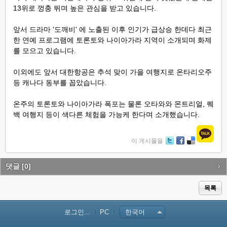
13위로 껑충 뛰며 높은 관심을 받고 있습니다.
앞서
드라마 '도깨비' 에 노출된 이후 인기가 급상승 한데다 최근
한 연예 프로그램에 토론토와 나이아가라 지역이 소개되며 화제
를 모으고 있습니다.
이외에도 앞서 대한항공은 추석 맞이 가을 여행지로 온타리오주
등 캐나다 동부를 꼽았습니다.
온주의 토론토와 나이아가라 폭포는 물론 오타와와 몬트리얼, 퀘
백 여행지 등이 색다른 체험을 가능케 한다며 소개했습니다.
이 게시물을
Tw
Fa
De
itte
ce
lici
r
bo
ou
댓글
[0]
ok
s
목록
로그인...
PC
한국어