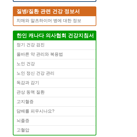
질병/질환 관련 건강 정보서
치매와 알츠하이머 병에 대한 정보
한인 캐나다 의사협회 건강지침서
정기 건강 검진
올바른 약 관리와 복용법
노인 건강
노인 정신 건강 관리
독감과 감기
관상 동맥 질환
고지혈증
담배를 피우시나요?
뇌졸증
고혈압