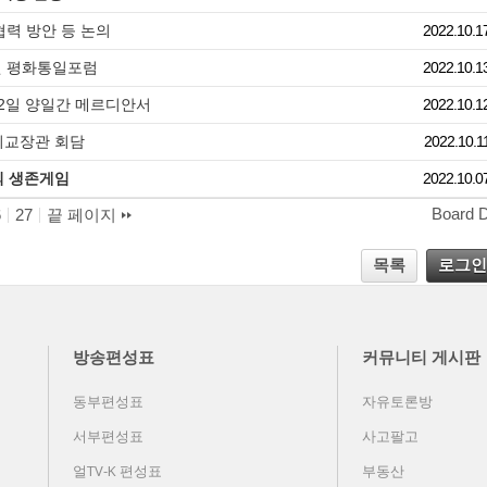
협력 방안 등 논의
2022.10.1
일엔 평화통일포럼
2022.10.1
22일 양일간 메르디안서
2022.10.1
 외교장관 회담
2022.10.1
의 생존게임
2022.10.0
Board 
6
27
끝 페이지
목록
로그인
방송편성표
커뮤니티 게시판
동부편성표
자유토론방
서부편성표
사고팔고
얼TV-K 편성표
부동산