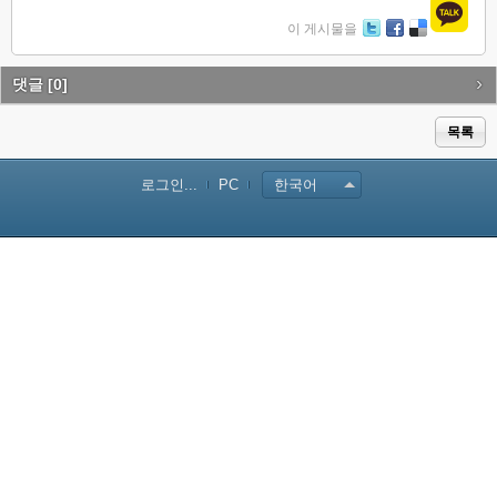
이 게시물을
Tw
Fa
De
itte
ce
lici
r
bo
ou
댓글
[0]
ok
s
목록
로그인...
PC
한국어