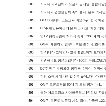
606
캐나다 피겨단체와 모글서 금메달..종합메달
605
캐나다서 평창올림픽 축하 행사..온주 의사당
604
OECD 캐나다 고등교육 비율 1위..한국 회원
603
BC주 한인유학생 태운 버스 사고..자칫 대형
602
얼TV 평창올림픽 개막식 중계..CBC 새벽 생
601
ON주, 캐롤라인 멀루니 후보 출정식..조성훈
600
한-캐나다 고위인사 교류 활발..어제 오타와
599
안녕하세요 정은희입니다 100회 특집..2월1일 
598
BC주 밴쿠버 정요셉 장학금 수여식..장학생 60
597
한인 소득 세대 내려갈수록 늘어..캐나다 한인 
596
ON주 토론토경찰 50대 김 모씨 공개수배..
595
북한 메트로링스 사이버공격..개인정보 유출
594
ON주, 토론토 방문객 사상 최대..한국인 122,