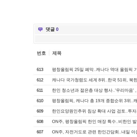
댓글
0
번호
제목
613
평창올림픽 25일 폐막..캐나다 역대 올림픽 
612
캐나다 국가청렴도 세계 8위..한국 51위, 북한
611
한인 청소년과 젊은층 대상 행사..'우리마음' ,
610
평창올림픽, 캐나다 총 19개 종합순위 3위..
609
한인요양원인추위 침상 확대 사업 검토..투자
608
ON주, 평창올림픽 한인 매장 특수..비한인 
607
ON주, 자전거도로 관련 한인간담회..내일 아