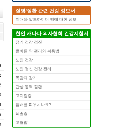
질병/질환 관련 건강 정보서
치매와 알츠하이머 병에 대한 정보
한인 캐나다 의사협회 건강지침서
5
정기 건강 검진
올바른 약 관리와 복용법
노인 건강
3
노인 정신 건강 관리
2
독감과 감기
2
관상 동맥 질환
0
고지혈증
6
담배를 피우시나요?
뇌졸증
6
고혈압
3