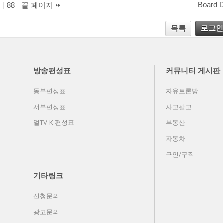
Board 
7
88
끝 페이지
목록
로그인
방송편성표
커뮤니티 게시판
동부편성표
자유토론방
서부편성표
사고팔고
얼TV-K 편성표
부동산
자동차
구인/구직
기타링크
신청문의
광고문의