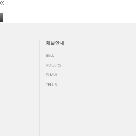
DX
채널안내
BELL
ROGERS
SHAW
TELUS