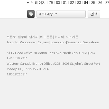
첫 페이지
79
80
81
82
83
84
85
86
8
태그
검색
토론토|밴쿠버|캘거리|에드몬톤|위니펙|사스카툰
Toronto|Vancouver|Calgary|Edmonton|Winnipeg|Saskatoon
All TV Head Office 78 Martin Ross Ave. North York ON M3J 2L4
T:416.538.2211
Western Canada Branch Office #205 - 3003 St. John's Street Port
Moody, BC, CANADA V3H 2C4
1.866.862.6811