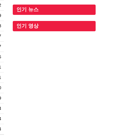
2
인기 뉴스
9
인기 영상
8
7
7
6
1
1
0
9
4
4
4