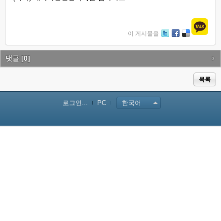
이 게시물을
Tw
Fa
De
itte
ce
lici
r
bo
ou
댓글
[0]
ok
s
목록
로그인...
PC
한국어