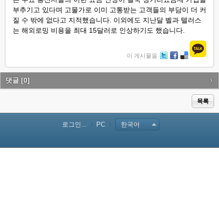
부추기고 있다며 고물가로 이미 고통받는 고객들의 부담이 더 커
질 수 밖에 없다고 지적했습니다. 이외에도 지난달 벨과 텔러스
는 해외로밍 비용을 최대 15달러로 인상하기도 했습니다.
이 게시물을
Tw
Fa
De
itte
ce
lici
r
bo
ou
댓글
[0]
ok
s
목록
로그인...
PC
한국어