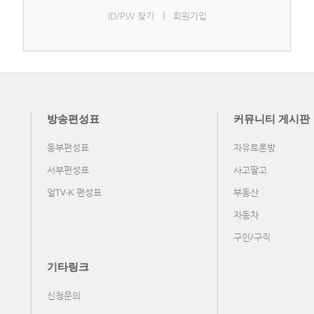
|
ID/PW 찾기
회원가입
방송편성표
커뮤니티 게시판
동부편성표
자유토론방
서부편성표
사고팔고
얼TV-K 편성표
부동산
자동차
구인/구직
기타링크
신청문의