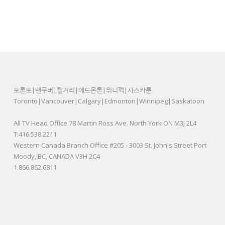
토론토|밴쿠버|캘거리|에드몬톤|위니펙|사스카툰
Toronto|Vancouver|Calgary|Edmonton|Winnipeg|Saskatoon
All TV Head Office 78 Martin Ross Ave. North York ON M3J 2L4
T:416.538.2211
Western Canada Branch Office #205 - 3003 St. John's Street Port
Moody, BC, CANADA V3H 2C4
1.866.862.6811