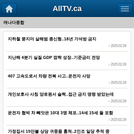
AllTV.ca
캐나다종합
지하철 묻지마 살해범 종신형..18년 가석방 금지
›
2025.02.28
지난해 4분기 실질 GDP 깜짝 성장..기준금리 전망
›
2025.02.28
407 고속도로서 차량 전복 사고..운전자 사망
›
2025.02.28
개인보호사 사칭 양로원서 슬쩍..접근 금지 명령 받았는데
›
2025.02.28
운전자 협박 차 빼앗은 10대 3명 체포..14세 15세 둘 포함
›
2025.02.28
가정집서 15만불 상당 귀중품 훔쳐..2인조 일당 추적 중