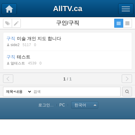
AllTV.ca
구인/구직
구직
미술 개인 지도 합니다
side2
5117
0
구직
테스트
얼테스트
4539
0
1
/ 1
로그인...
PC
한국어