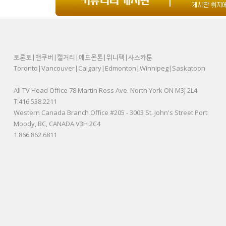
토론토|밴쿠버|캘거리|에드몬톤|위니펙|사스카툰
Toronto|Vancouver|Calgary|Edmonton|Winnipeg|Saskatoon
All TV Head Office 78 Martin Ross Ave. North York ON M3J 2L4
T:416.538.2211
Western Canada Branch Office #205 - 3003 St. John's Street Port
Moody, BC, CANADA V3H 2C4
1.866.862.6811