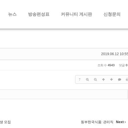
메뉴 건너뛰기
뉴스
방송편성표
커뮤니티 게시판
신청문의
2019.06.12 10:5
조회 수
4543
댓글
0
?
대학생 모집
동부한국식품: 관리직
Next