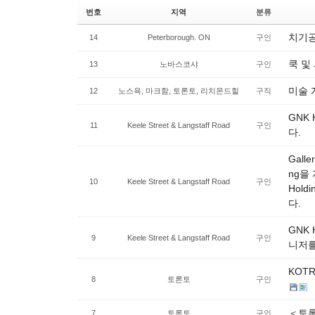
번호
지역
분류
치기공
14
Peterborough. ON
구인
쿡 및
13
노바스코샤
구인
미술 
12
노스욕, 마크함, 토론토, 리치몬드힐
구직
GNK
11
Keele Street & Langstaff Road
구인
다.
Galle
ng을 
10
Keele Street & Langstaff Road
구인
Hol
다.
GNK
9
Keele Street & Langstaff Road
구인
니저를
KOT
8
토론토
구인
＜토론
7
토론토
구인