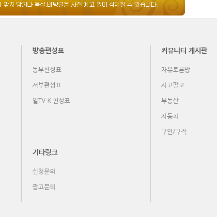
방송편성표
커뮤니티 게시판
동부편성표
자유토론방
서부편성표
사고팔고
얼TV-K 편성표
부동산
자동차
구인/구직
기타링크
신청문의
광고문의