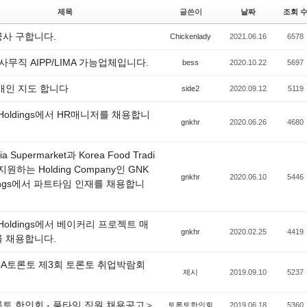
제목
글쓴이
날짜
조회 
사 구합니다.
Chickenlady
2021.06.16
6578
 사무직 AIPP/LIMA 가능업체입니다.
bess
2020.10.22
5697
개인 지도 합니다
side2
2020.09.12
5119
 Holdings에서 HR매니저를 채용합니
gnkhr
2020.06.26
4680
ria Supermarket과 Korea Food Tradi
지원하는 Holding Company인 GNK
gnkhr
2020.06.10
5446
dings에서 파트타임 인재를 채용합니
 Holdings에서 베이커리 프로젝트 매
gnkhr
2020.02.25
4419
 채용합니다.
RA토론토 제3회 토론토 취업박람회
제시
2019.09.10
5237
토 한인회 - 풀타임 직원 채용공고＞
토론토한인회
2019.06.18
5360