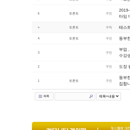
2019
6
토론토
구인
타임 
테스
»
토론토
구직
동부한
4
토론토
구인
부업 
3
구인
수강생
도장 
2
구인
동부한
1
토론토
구인
집합니
목록