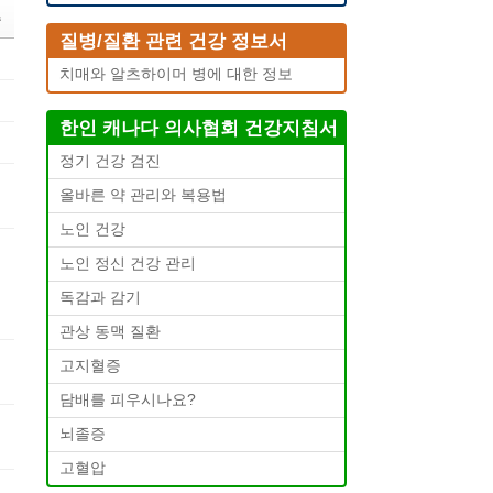
수
질병/질환 관련 건강 정보서
치매와 알츠하이머 병에 대한 정보
한인 캐나다 의사협회 건강지침서
정기 건강 검진
올바른 약 관리와 복용법
노인 건강
노인 정신 건강 관리
독감과 감기
관상 동맥 질환
고지혈증
담배를 피우시나요?
뇌졸증
고혈압