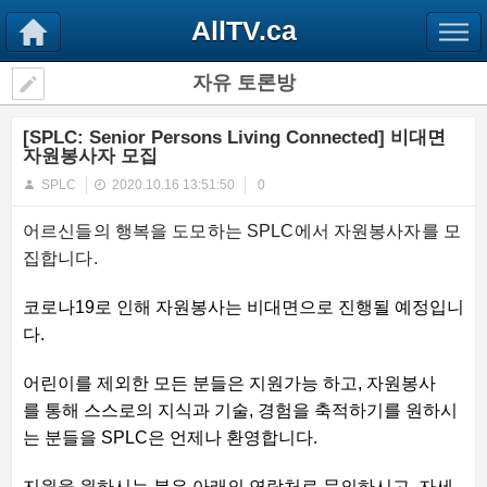
AllTV.ca
자유 토론방
[SPLC: Senior Persons Living Connected] 비대면
자원봉사자 모집
SPLC
2020.10.16 13:51:50
0
어르신들의 행복을 도모하는
SPLC
에서 자원봉사자를 모
집합니다
.
코로나
19
로
인해
자원봉사는
비대면으로
진행될
예정입니
다
.
어린이를
제외한
모든
분들은
지원가능
하고
,
자원봉사
를
통해
스스로의
지식과
기술
,
경험을
축적하기를
원
하시
는
분들을
SPLC
은
언제나
환영합니다
.
지원을
원하시는
분은
아래의
연락처로
문의하시고
,
자세