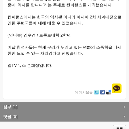
운데 '역사를 만나다'라는 주제로 컨퍼런스를 개최했습니다.
컨퍼런스에서는 한국의 역사뿐 아니라 아시아 2차 세계대전으로
인한 주변국들에 대해 배울 수 있었습니다.
(인터뷰) 김수경 / 토론토대학 2학년
이날 참석자들은 현재 우리가 누리고 있는 평화의 소중함을 다시
한번 느낄 수 있는 자리였다고 전했습니다.
얼TV 뉴스 손희정입니다.
이 게시물을
Tw
Fa
De
itte
ce
lici
r
bo
ou
첨부
[1]
ok
s
댓글
[0]