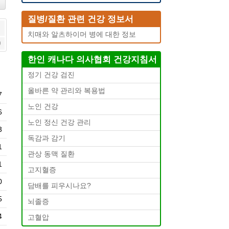
질병/질환 관련 건강 정보서
치매와 알츠하이머 병에 대한 정보
9
한인 캐나다 의사협회 건강지침서
정기 건강 검진
올바른 약 관리와 복용법
7
노인 건강
6
노인 정신 건강 관리
3
독감과 감기
1
관상 동맥 질환
1
고지혈증
0
담배를 피우시나요?
5
뇌졸증
4
고혈압