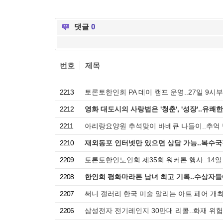
댓글
0
번호
제목
2213
토론토한인회 PA 데이 캠프 운영..27일 9시
2212
영화 대도시의 사랑법은 '청춘', '성장'..유쾌
2211
아리랑요양원 추석맞이 바베큐 나들이..추억
2210
재외동포 인터넷만 있으면 상담 가능..복수국
2209
토론토한인노인회 제35회 워커톤 행사..14일
2208
한인회 평화마라톤 남녀 최고 기록..수상자들
2207
써니 갤러리 한국 미술 알리는 아트 페어 개최.
2206
삼성전자 전기레인지 30만대 리콜..화재 위험