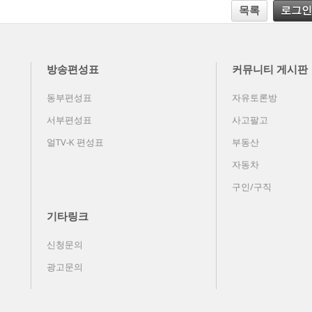
목록
로그인
방송편성표
커뮤니티 게시판
동부편성표
자유토론방
서부편성표
사고팔고
얼TV-K 편성표
부동산
자동차
구인/구직
기타링크
신청문의
광고문의