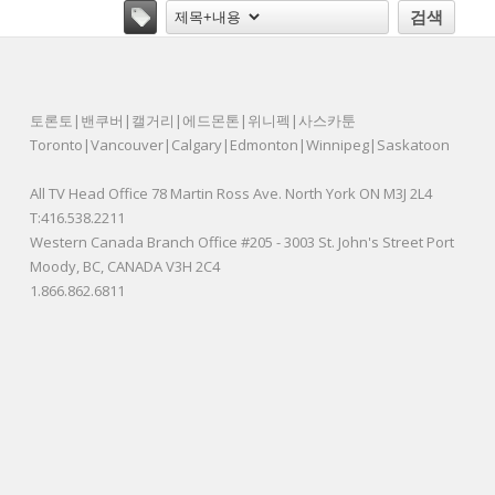
검색
토론토|밴쿠버|캘거리|에드몬톤|위니펙|사스카툰
Toronto|Vancouver|Calgary|Edmonton|Winnipeg|Saskatoon
All TV Head Office 78 Martin Ross Ave. North York ON M3J 2L4
T:416.538.2211
Western Canada Branch Office #205 - 3003 St. John's Street Port
Moody, BC, CANADA V3H 2C4
1.866.862.6811