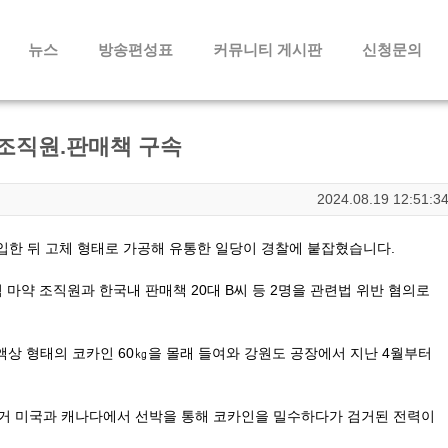
메뉴 건너뛰기
뉴스
방송편성표
커뮤니티 게시판
신청문의
.조직원.판매책 구속
2024.08.19 12:51:3
입한 뒤 고체 형태로 가공해 유통한 일당이 경찰에
붙잡혔습니다.
마약 조직원과 한국내 판매책 20대 B씨 등 2명을
관련법 위반 혐의로
액상 형태의 코카인 60㎏을 몰래 들여와 강원도 공
장에서 지난 4월부터
과거 미국과 캐나다에서 선박을 통해 코카인을 밀수
하다가 검거된 전력이