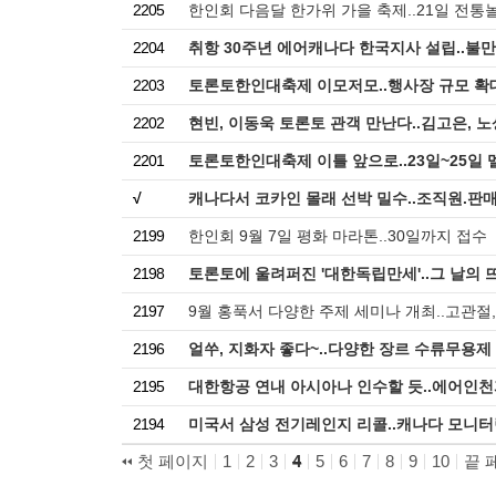
2205
한인회 다음달 한가위 가을 축제..21일 전통
2204
취항 30주년 에어캐나다 한국지사 설립..불
2203
토론토한인대축제 이모저모..행사장 규모 확
2202
현빈, 이동욱 토론토 관객 만난다..김고은, 
2201
토론토한인대축제 이틀 앞으로..23일~25일
√
캐나다서 코카인 몰래 선박 밀수..조직원.판
2199
한인회 9월 7일 평화 마라톤..30일까지 접수
2198
토론토에 울려퍼진 '대한독립만세'..그 날의
2197
9월 홍푹서 다양한 주제 세미나 개최..고관절,
2196
얼쑤, 지화자 좋다~..다양한 장르 수류무용제
2195
대한항공 연내 아시아나 인수할 듯..에어인천
2194
미국서 삼성 전기레인지 리콜..캐나다 모니터
첫 페이지
1
2
3
4
5
6
7
8
9
10
끝 
태그