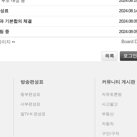
 부모 대상 등
2024.08.1
 성료
2024.08.1
과 기본합의 체결
2024.08.0
링 중
2024.08.0
Board 
페이지
목록
로그인
방송편성표
커뮤니티 게시판
동부편성표
자유토론방
서부편성표
사고팔고
얼TV-K 편성표
부동산
자동차
구인/구직