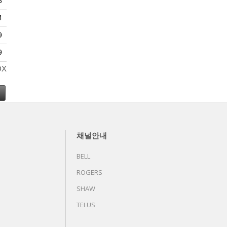
5
4
9
9
DX
채널안내
BELL
ROGERS
SHAW
TELUS