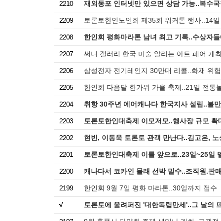
2210
재외동포 인터넷만 있으면 상담 가능..복수국
2209
토론토한인노인회 제35회 워커톤 행사..14일
2208
한인회 평화마라톤 남녀 최고 기록..수상자들
2207
써니 갤러리 한국 미술 알리는 아트 페어 개최.
2206
삼성전자 전기레인지 30만대 리콜..화재 위험
2205
한인회 다음달 한가위 가을 축제..21일 전통
2204
취항 30주년 에어캐나다 한국지사 설립..불
2203
토론토한인대축제 이모저모..행사장 규모 확
2202
현빈, 이동욱 토론토 관객 만난다..김고은, 
2201
토론토한인대축제 이틀 앞으로..23일~25일
2200
캐나다서 코카인 몰래 선박 밀수..조직원.판
2199
한인회 9월 7일 평화 마라톤..30일까지 접수
√
토론토에 울려퍼진 '대한독립만세'..그 날의