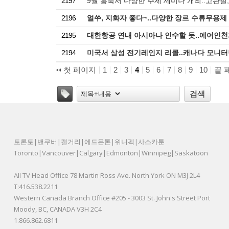
2197
9월 홍푹서 다양한 주제 세미나 개최..고관절,
2196
얼쑤, 지화자 좋다~..다양한 장르 수류무용제
2195
대한항공 연내 아시아나 인수할 듯..에어인천
2194
미국서 삼성 전기레인지 리콜..캐나다 모니터
첫 페이지
1
2
3
4
5
6
7
8
9
10
끝 
태그
검색
토론토|밴쿠버|캘거리|에드몬톤|위니펙|사스카툰
Toronto|Vancouver|Calgary|Edmonton|Winnipeg|Saskatoon
All TV Head Office 78 Martin Ross Ave. North York ON M3J 2L4
T:416.538.2211
Western Canada Branch Office #205 - 3003 St. John's Street Port
Moody, BC, CANADA V3H 2C4
1.866.862.6811