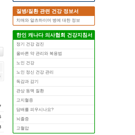
질병/질환 관련 건강 정보서
치매와 알츠하이머 병에 대한 정보
한인 캐나다 의사협회 건강지침서
정기 건강 검진
올바른 약 관리와 복용법
노인 건강
노인 정신 건강 관리
6
독감과 감기
관상 동맥 질환
고지혈증
7
담배를 피우시나요?
6
뇌졸증
3
고혈압