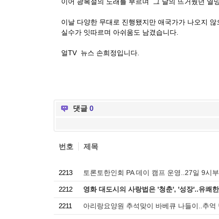
이어 광복절의 노래를 부르며 그 날의 뜨거웠던 열
이날 다양한 무대로 진행됐지만 애국가가 나오지 않으
실수가 잇따르며 아쉬움도 남겼습니다.
얼TV 뉴스 손희정입니다.
댓글
0
번호
제목
2213
토론토한인회 PA 데이 캠프 운영..27일 9시
2212
영화 대도시의 사랑법은 '청춘', '성장'..유쾌
2211
아리랑요양원 추석맞이 바베큐 나들이..추억