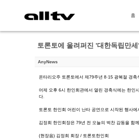
홈
토론토에 울려퍼진 '대한독립만세'
AnyNews
온타리오주 토론토에서 제79주년
8·15 광복절 경
어제 오후 6시 한인회관에서 열린 경축식에는 한인
다.
토론토 한인회 어린이 난타 공연으로 시작된 행사에
김정희 한인회장은 79년 전 오늘의 벅찬 감동을 함
(현장음) 김정희 회장 / 토론토한인회