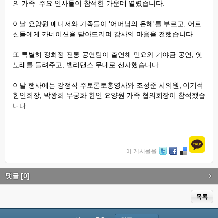
의 가족, 주요 인사들이 참석한 가운데 열렸습니다.
이날 요양원 매니저와 가족들이 '어머님의 은혜'를 부르고, 어르
신들에게 카네이션을 달아드리며 감사의 마음을 전했습니다.
또 특별히 정희정 전통 공연팀이 출연해 민요와 가야금 공연, 옛
노래를 들려주고, 밸리댄스 무대로 선사했습니다.
이날 행사에는 강정식 주토론토총영사와 조성준 시의원, 이기석
한인회장, 박왕희 무궁화 한인 요양원 가족 협의회장이 참석했습
니다.
이 게시물을
Tw
Fa
De
itte
ce
lici
r
bo
ou
댓글
[0]
ok
s
목록