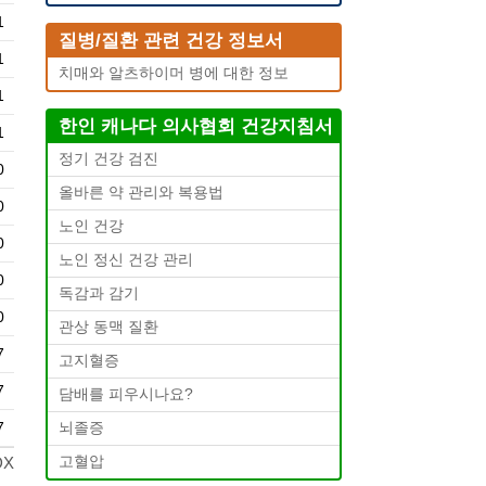
1
질병/질환 관련 건강 정보서
1
치매와 알츠하이머 병에 대한 정보
1
한인 캐나다 의사협회 건강지침서
1
정기 건강 검진
0
올바른 약 관리와 복용법
0
노인 건강
0
노인 정신 건강 관리
0
독감과 감기
0
관상 동맥 질환
7
고지혈증
7
담배를 피우시나요?
7
뇌졸증
고혈압
DX