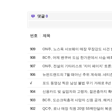
댓글
0
번호
제목
909
ON주, 노스욕 서브웨이 매장 무장강도 사건 
908
BC주, 어제 밴쿠버 도심 한가운데서 사슴 배
907
ON주, 전설의 기타리스트 '지미 페이지' 토
906
뉴펀드랜드의 7월 때아닌 추위 계속돼..네티즌 J
√
포드 동영상 찍은 남성 불법 무기 거래로 8년
904
신용카드 빚 실업자와 고령자, 젊은층까지 확대
903
BC주, 도슨크릭총격 사망자 신원 공개..해
902
QC주, 로나 매장 직원 20명 55백만달러 복