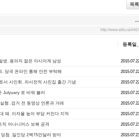
wi
ac
el
목록
tte
eb
c
r
oo
o
k
...
http://www.alltv.ca/446
등록일
발생..용의자 젊은 아시아계 남성
2015.07.2
회..당국 온라인 통해 안전 부탁해
2015.07.2
론토서 사인회..자서전적 사진집 출간 기념
2015.07.2
ulyuary 로 바꿔 불러
2015.07.2
 실형..검거 전 동영상 언론과 거래
2015.07.2
 돼..이자율 높아 부담 커진다 지적
2015.07.2
커조직 어나니머스 보복 공격
2015.07.2
권 당첨..일인당 2백75만달러 받아
2015.07.2