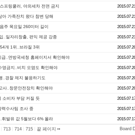
..스프링쿨러, 야외세차 전면 금지
2015.07.2
 남아 가족잔치 왔다 참변 당해
2015.07.2
다음주 목요일 260미터 길이
2015.07.2
입..일자리창출, 편익 제공 강종
2015.07.2
54개 1위..브라질 3위
2015.07.2
지급..연방국세청 홈페이지서 확인해야
2015.07.2
 수영금지..비치 오염도 확인해야
2015.07.2
행..경찰 제지 불응하기도
2015.07.2
 사고사..창문안전장치 확인해야
2015.07.2
에 소비자 부담 커질 듯
2015.07.1
.강력수사팀 조사 중
2015.07.1
.휘발유 값 5월보다 6% 올라
2015.07.1
Board 
713
714
715
끝 페이지