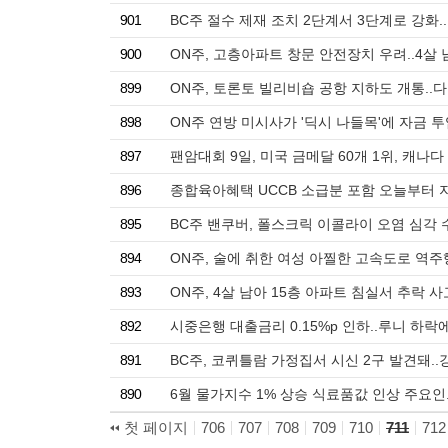
901
BC주 절수 제재 조치 2단계서 3단계로 강화
900
ON주, 고층아파트 창문 안전장치 우려..4살
899
ON주, 토론토 빌리비숍 공항 지하도 개통..
898
ON주 연방 미시사가 '딕시 나들목'에 자금 투
897
팬암대회 9일, 미국 금메달 60개 1위, 캐나다 
896
종합육아혜택 UCCB 소급분 포함 오늘부터 
895
BC주 밴쿠버, 폴스크릭 이콜라이 오염 심각
894
ON주, 술에 취한 여성 아찔한 고속도로 역주
893
ON주, 4살 남아 15층 아파트 침실서 추락
892
시중은행 대출금리 0.15%p 인하..루니 하락
891
BC주, 코퀴틀람 가정집서 시신 2구 발견돼.
890
6월 물가지수 1% 상승 식료품값 인상 주요인.
첫 페이지
706
707
708
709
710
711
712
태그