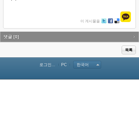
이 게시물을
Tw
Fa
De
itte
ce
lici
r
bo
ou
댓글
[0]
ok
s
목록
로그인...
PC
한국어