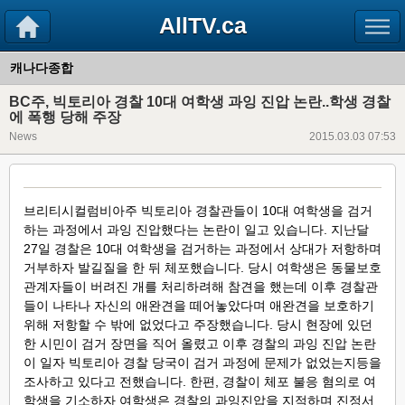
AllTV.ca
캐나다종합
BC주, 빅토리아 경찰 10대 여학생 과잉 진압 논란..학생 경찰
에 폭행 당해 주장
News
2015.03.03 07:53
브리티시컬럼비아주 빅토리아 경찰관들이 10대 여학생을 검거
하는 과정에서 과잉 진압했다는 논란이 일고 있습니다. 지난달
27일
경찰은 10대 여학생을 검거하는 과정에서 상대가 저항하며
거부하자 발길질을 한 뒤 체포했습니다. 당시 여학생은 동물보호
관계
자들이 버려진 개를 처리하려해 참견을 했는데 이후 경찰관
들이 나타나 자신의 애완견을 떼어놓았다며 애완견을 보호하기
위해
저항할 수 밖에 없었다고 주장했습니다. 당시 현장에 있던
한 시민이 검거 장면을 직어 올렸고 이후 경찰의 과잉 진압 논란
이 일자 빅토리
아 경찰 당국이 검거 과정에 문제가 없었는지등을
조사하고 있다고 전했습니다. 한편, 경찰이 체포 불응 혐의로 여
학생을 기소하자 여학생은 경찰의 과잉진압을 지적하며 진정서