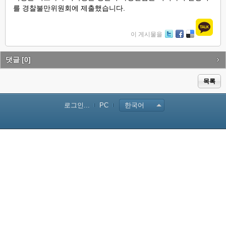
를 경찰불만위원회에 제출했습니다.
이 게시물을
Tw
Fa
De
itte
ce
lici
r
bo
ou
댓글
[0]
ok
s
목록
로그인...
PC
한국어