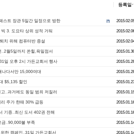
등록일
애드 패스트 장관 5일간 일정으로 방한
2015.02.0
 빅 3. 도요타 상위 성적 거둬
2015.02.0
 퇴치 위해 컴퓨터반 증설
2015.02.0
..2월5일까지 쏜힐,욕밀점서
2015.01.3
31일 오후 2시 가든교회서 행사
2015.01.2
캐나다서만 15,000여대
2015.01.2
 $5,135 할인
2015.01.2
선고..과거에도 동일 범죄 저질러
2015.01.1
리 주가 한때 30% 급등
2015.01.1
기증..최신 도서 402권 전해
2015.01.1
..90,000불 부족
2015.01.1
위한 캠페인..31일 가든교회서
2015.01.1