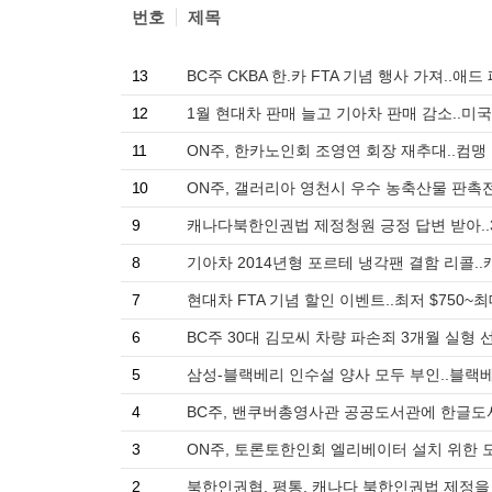
번호
제목
13
BC주 CKBA 한.카 FTA 기념 행사 가져..
12
1월 현대차 판매 늘고 기아차 판매 감소..미국
11
ON주, 한카노인회 조영연 회장 재추대..컴맹
10
ON주, 갤러리아 영천시 우수 농축산물 판촉전
9
캐나다북한인권법 제정청원 긍정 답변 받아..
8
기아차 2014년형 포르테 냉각팬 결함 리콜..
7
현대차 FTA 기념 할인 이벤트..최저 $750~최대
6
BC주 30대 김모씨 차량 파손죄 3개월 실형 
5
삼성-블랙베리 인수설 양사 모두 부인..블랙베
4
BC주, 밴쿠버총영사관 공공도서관에 한글도서 
3
ON주, 토론토한인회 엘리베이터 설치 위한 모금
2
북한인권협. 평통, 캐나다 북한인권법 제정을 