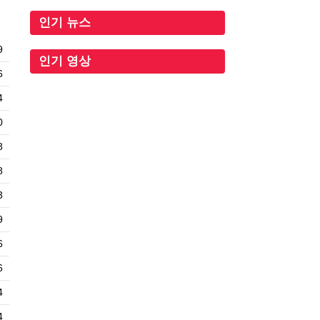
인기 뉴스
9
인기 영상
6
4
0
8
8
3
9
6
6
4
4