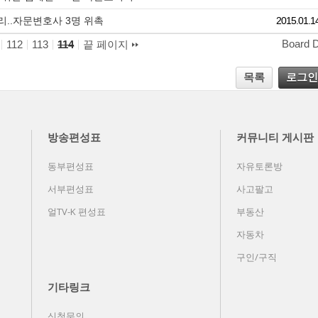
처리..자문변호사 3명 위촉
2015.01.1
Board 
112
113
114
끝 페이지
목록
로그인
방송편성표
커뮤니티 게시판
동부편성표
자유토론방
서부편성표
사고팔고
얼TV-K 편성표
부동산
자동차
구인/구직
기타링크
신청문의