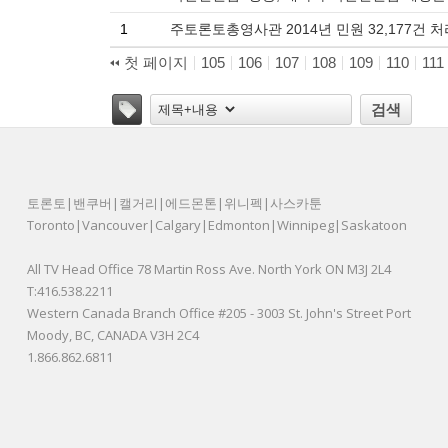
1
주토론토총영사관 2014년 민원 32,177건 
첫 페이지
105
106
107
108
109
110
111
태그
검색
토론토|밴쿠버|캘거리|에드몬톤|위니펙|사스카툰
Toronto|Vancouver|Calgary|Edmonton|Winnipeg|Saskatoon
All TV Head Office 78 Martin Ross Ave. North York ON M3J 2L4
T:416.538.2211
Western Canada Branch Office #205 - 3003 St. John's Street Port
Moody, BC, CANADA V3H 2C4
1.866.862.6811