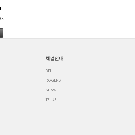
4
DX
채널안내
BELL
ROGERS
SHAW
TELUS