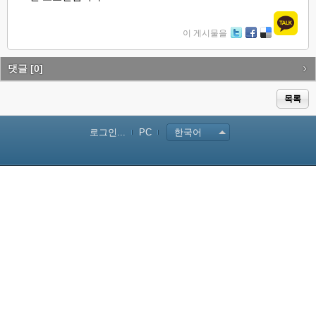
이 게시물을
Tw
Fa
De
itte
ce
lici
r
bo
ou
댓글
[0]
ok
s
목록
로그인...
PC
한국어