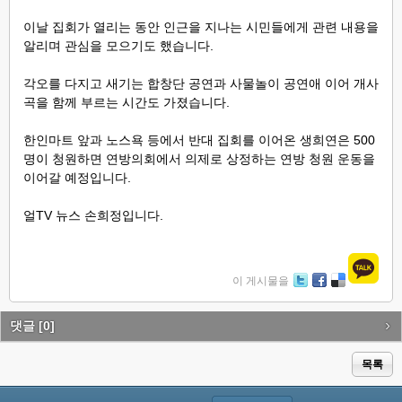
이날 집회가 열리는 동안 인근을 지나는 시민들에게 관련 내용을
알리며 관심을 모으기도 했습니다.
각오를 다지고 새기는 합창단 공연과 사물놀이 공연애 이어 개사
곡을 함께 부르는 시간도 가졌습니다.
한인마트 앞과 노스욕 등에서 반대 집회를 이어온 생희연은 500
명이 청원하면 연방의회에서 의제로 상정하는 연방 청원 운동을
이어갈 예정입니다.
얼TV 뉴스 손희정입니다.
이 게시물을
Tw
Fa
De
itte
ce
lici
r
bo
ou
댓글
[0]
ok
s
목록