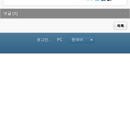
Tw
Fa
De
itte
ce
lici
r
bo
ou
댓글
[0]
ok
s
목록
로그인...
PC
한국어