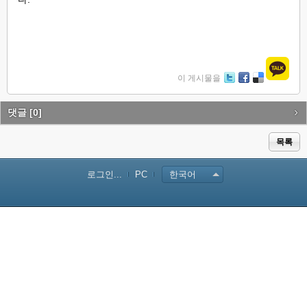
이 게시물을
Tw
Fa
De
itte
ce
lici
r
bo
ou
댓글
[0]
ok
s
목록
로그인...
PC
한국어