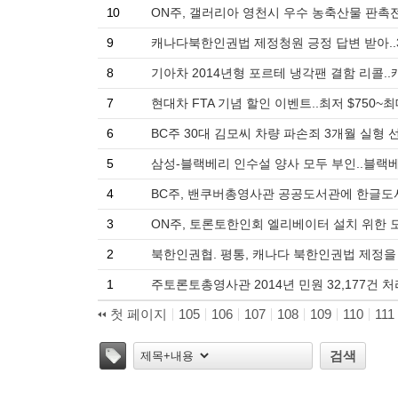
10
ON주, 갤러리아 영천시 우수 농축산물 판촉전
9
캐나다북한인권법 제정청원 긍정 답변 받아..
8
기아차 2014년형 포르테 냉각팬 결함 리콜..
7
현대차 FTA 기념 할인 이벤트..최저 $750~최대
6
BC주 30대 김모씨 차량 파손죄 3개월 실형 
5
삼성-블랙베리 인수설 양사 모두 부인..블랙베
4
BC주, 밴쿠버총영사관 공공도서관에 한글도서 
3
ON주, 토론토한인회 엘리베이터 설치 위한 모금
2
북한인권협. 평통, 캐나다 북한인권법 제정을 
1
주토론토총영사관 2014년 민원 32,177건 
첫 페이지
105
106
107
108
109
110
111
태그
검색