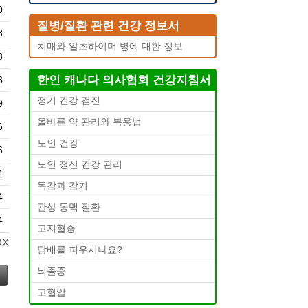
0
질병/질환 관련 건강 정보서
8
치매와 알츠하이머 병에 대한 정보
8
한인 캐나다 의사협회 건강지침서
3
정기 건강 검진
9
올바른 약 관리와 복용법
6
노인 건강
6
노인 정신 건강 관리
4
독감과 감기
4
관상 동맥 질환
4
고지혈증
DX
담배를 피우시나요?
뇌졸증
고혈압