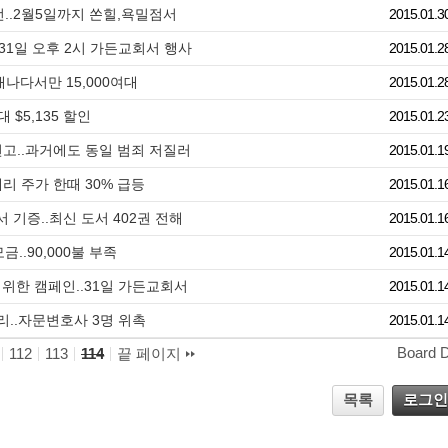
..2월5일까지 쏜힐,욕밀점서
2015.01.3
31일 오후 2시 가든교회서 행사
2015.01.2
캐나다서만 15,000여대
2015.01.2
 $5,135 할인
2015.01.2
선고..과거에도 동일 범죄 저질러
2015.01.1
리 주가 한때 30% 급등
2015.01.1
기증..최신 도서 402권 전해
2015.01.1
..90,000불 부족
2015.01.1
위한 캠페인..31일 가든교회서
2015.01.1
처리..자문변호사 3명 위촉
2015.01.1
Board 
112
113
114
끝 페이지
목록
로그인