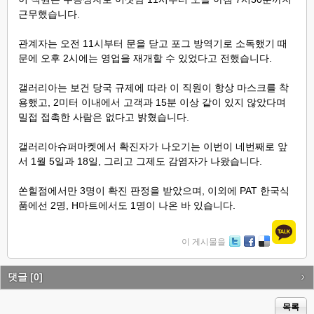
근무했습니다.
관계자는 오전 11시부터 문을 닫고 포그 방역기로 소독했기 때
문에 오후 2시에는 영업을 재개할 수 있었다고 전했습니다.
갤러리아는 보건 당국 규제에 따라 이 직원이 항상 마스크를 착
용했고, 2미터 이내에서 고객과 15분 이상 같이 있지 않았다며
밀접 접촉한 사람은 없다고 밝혔습니다.
갤러리아슈퍼마켓에서 확진자가 나오기는 이번이 네번째로 앞
서 1월 5일과 18일, 그리고 그제도 감염자가 나왔습니다.
쏜힐점에서만 3명이 확진 판정을 받았으며,
이외에 PAT 한국식
품에선 2명, H마트에서도 1명이 나온 바 있습니다.
이 게시물을
Tw
Fa
De
itte
ce
lici
r
bo
ou
댓글
[0]
ok
s
목록