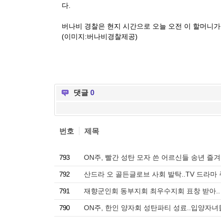
다.
버나비 경찰은 현지 시간으로 오늘 오전 이 할머니
(이미지:버나비경찰제공)
댓글
0
번호
제목
793
ON주, 빨간 성탄 모자 쓴 어르신들 송년 즐
792
산드라 오 골든글로브 사회 발탁..TV 드라마
791
재향군인회 동부지회 최우수지회 표창 받아..
790
ON주, 한인 양자회 성탄파티 성료..입양자녀