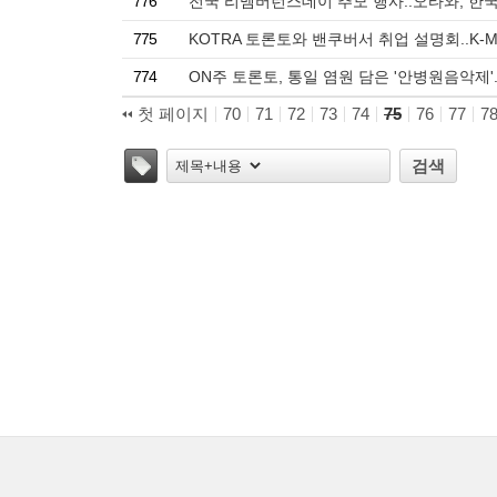
776
전국 리멤버런스데이 추모 행사..오타와, 한국
775
KOTRA 토론토와 밴쿠버서 취업 설명회..K-M
774
ON주 토론토, 통일 염원 담은 '안병원음악제'
첫 페이지
70
71
72
73
74
75
76
77
7
태그
검색