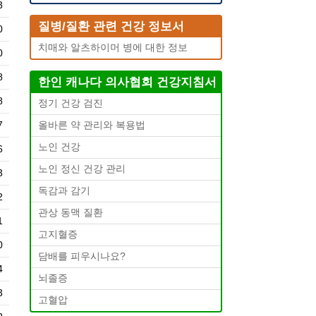
3
질병/질환 관련 건강 정보서
0
치매와 알츠하이머 병에 대한 정보
0
8
한인 캐나다 의사협회 건강지침서
8
정기 건강 검진
7
올바른 약 관리와 복용법
노인 건강
6
노인 정신 건강 관리
3
독감과 감기
2
관상 동맥 질환
1
고지혈증
0
담배를 피우시나요?
4
뇌졸증
3
고혈압