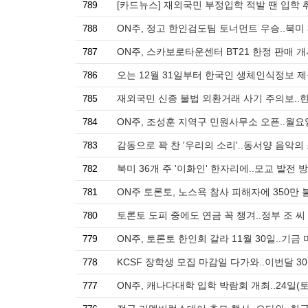
789
[카드뉴스] 재외국민 부정입학 적발 땐 입학 
788
ON주, 정고 한인검도팀 토너먼트 우승..북미 
787
ON주, 스카보로타운센터 BT21 한정 판매 
786
오는 12월 31일부터 한국인 생체인식정보 제
785
재외국민 신종 불법 외환거래 사기 주의보..
784
ON주, 조성훈 지역구 민원사무소 오픈..월
783
감동으로 꽉 찬 '우리의 소리'..동서양 음악의
782
북미 36개 주 '이화인' 한자리에..모교 발전 
781
ON주 토론토, 노스욕 참사 피해자에 350만 불
780
토론토 도피 중에도 연금 꼭 챙겨..정부 조 씨
779
ON주, 토론토 한인회 갈라 11월 30일..기금
778
KCSF 장학생 모집 마감일 다가와..이번달 3
777
ON주, 캐나다대학 입학 박람회 개최..24일(토