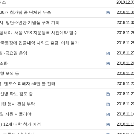
취소
2018.12.0
38개 참가팀 중 단체전 우승
2018.11.3
개시..방탄소년단 기념품 구매 기회
2018.11.3
공해야..서울 VFS 지문등록 사전예약 필수
2018.11.2
한국통장에 입금내역 나와도 출금. 이체 불가
2018.11.2
요일~금요일 운영
2018.11.2
 조화
2018.11.2
방향 모색 등
2018.11.2
..댄포스 피해자 56만 불 전해
2018.11.2
 신병 확보 검토 중
2018.11.2
 마련 행사 관심 부탁
2018.11.2
0일 지원 서둘러야
2018.11.1
) 12개 대학 참가 예정
2018.11.1