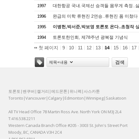
1997
대한항공 국내.국제선 승객들 몸무게 측정..
1996
완급의 미학 류현진 2연승..류현진 폼 미쳤다
1995
이병헌,박서준,박보영 토론토 온다..초청작 
1994
토론토한인회, 제78주년 광복절 기념식
첫 페이지
9
10
11
12
13
14
15
16
17
태그
검색
토론토|밴쿠버|캘거리|에드몬톤|위니펙|사스카툰
Toronto|Vancouver|Calgary|Edmonton|Winnipeg|Saskatoon
All TV Head Office 78 Martin Ross Ave. North York ON M3J 2L4
T:416.538.2211
Western Canada Branch Office #205 - 3003 St. John's Street Port
Moody, BC, CANADA V3H 2C4