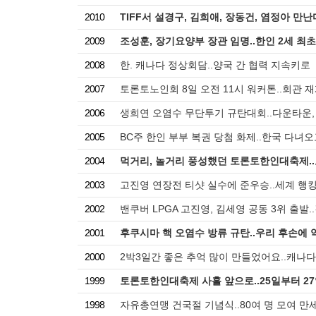
2010
TIFF서 설경구, 김희애, 장동건, 염정아 만
2009
조성훈, 장기요양부 장관 임명..한인 2세 최초
2008
한. 캐나다 정상회담..양국 간 협력 지속키로
2007
토론토노인회 8일 오전 11시 워커톤..회관 
2006
생희연 오염수 무단투기 규탄대회..다운타운
2005
BC주 한인 부부 복권 당첨 화제..한국 다녀
2004
먹거리, 놀거리 풍성했던 토론토한인대축제.
2003
고진영 연장전 티샷 실수에 준우승..세계 행킹
2002
밴쿠버 LPGA 고진영, 김세영 공동 3위 출발.
2001
후쿠시마 핵 오염수 방류 규탄..우리 후손에 
2000
2박3일간 좋은 추억 많이 만들었어요..캐나
1999
토론토한인대축제 사흘 앞으로..25일부터 2
1998
자유총연맹 건국절 기념식..80여 명 모여 만