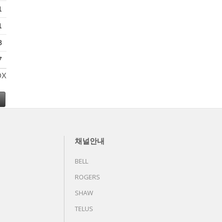
1
1
8
7
DX
채널안내
BELL
ROGERS
SHAW
TELUS