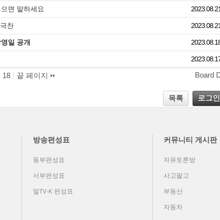
싫으면 말하세요
2023.08.2
 극찬
2023.08.2
상영일 공개
2023.08.1
2023.08.1
Board 
18
끝 페이지
목록
로그인
방송편성표
커뮤니티 게시판
동부편성표
자유토론방
서부편성표
사고팔고
얼TV-K 편성표
부동산
자동차