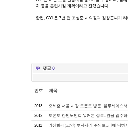
치 등을 훈련시킬 계획이라고 전했습니다.
한편, GYL은
7년 전 조성준 시의원과 김창곤씨가 
댓글
0
번호
제목
2013
오세훈 서울 시장 토론토 방문..블루제이스서
2012
토론토 한인노인회 워커톤 성료..건물 입주하
2011
가상화폐(코인) 투자사기 주의보..피해 당하