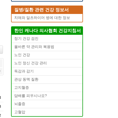
질병/질환 관련 건강 정보서
치매와 알츠하이머 병에 대한 정보
한인 캐나다 의사협회 건강지침서
정기 건강 검진
올바른 약 관리와 복용법
노인 건강
노인 정신 건강 관리
9
독감과 감기
관상 동맥 질환
고지혈증
담배를 피우시나요?
4
뇌졸증
3
고혈압
2