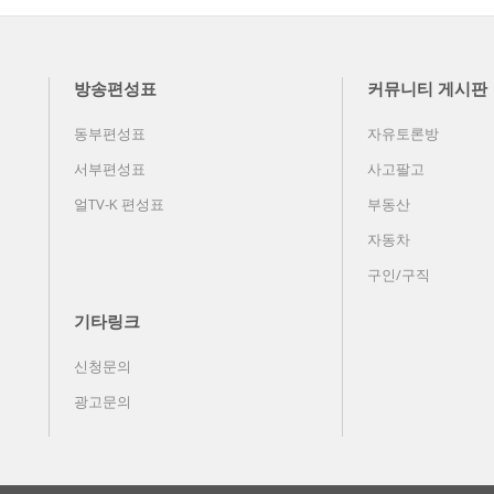
방송편성표
커뮤니티 게시판
동부편성표
자유토론방
서부편성표
사고팔고
얼TV-K 편성표
부동산
자동차
구인/구직
기타링크
신청문의
광고문의