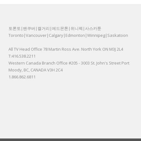
토론토|밴쿠버|캘거리|에드몬톤|위니펙|사스카툰
Toronto|Vancouver|Calgary|Edmonton|Winnipeg|Saskatoon
All TV Head Office 78 Martin Ross Ave. North York ON M3J 2L4
T:416.538.2211
Western Canada Branch Office #205 - 3003 St. John's Street Port
Moody, BC, CANADA V3H 2C4
1.866.862.6811