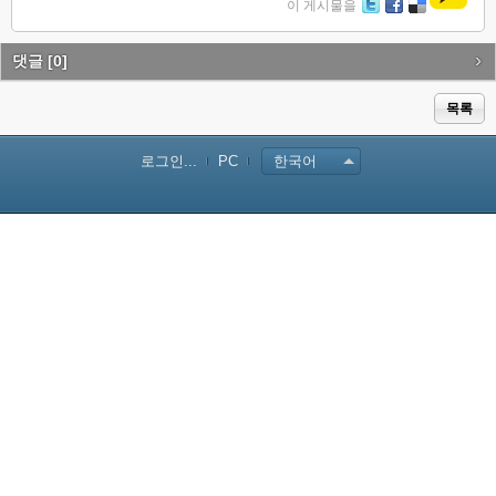
이 게시물을
Tw
Fa
De
itte
ce
lici
r
bo
ou
댓글
[0]
ok
s
목록
로그인...
PC
한국어